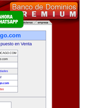
ago.com
 puesto en Venta
ICAGO.COM
go.com
edades
!
go.com
tas