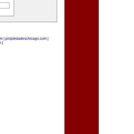
om
|
propiedadeschicago.com
|
m
|